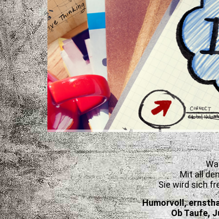
Was
Mit all d
Sie wird sich f
Humorvoll, ernstha
Ob Taufe, J