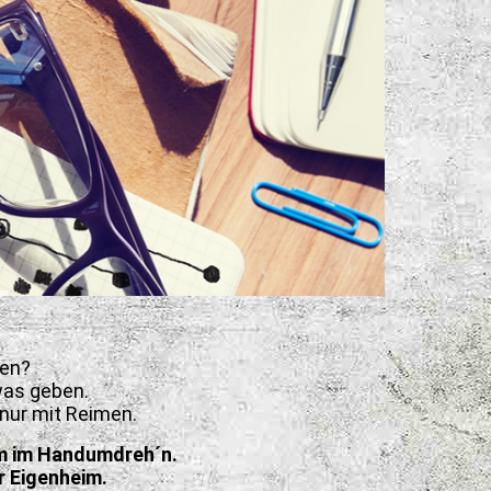
gen?
was geben.
 nur mit Reimen.
im im Handumdreh´n.
r Eigenheim.